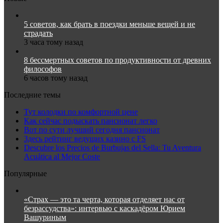
5 советов, как брать в поездки меньше вещей и не
страдать
3 часа тому назад
8 бессмертных советов по продуктивности от древних
философов
6 часов тому назад
Последние темы
Тут колодки по комфортной цене
Как сейчас подыскать пансионат легко
Вот по сути лучший сегодня пансионат
Здесь рейтинг ведущих казино с FS
Descubre los Precios de Burbujas del Sella: Tu Aventura
Acuática al Mejor Coste
Популярные
«Страх — это та черта, которая отделяет нас от
безрассудства»: интервью с каскадёром Юрием
Вашуриным