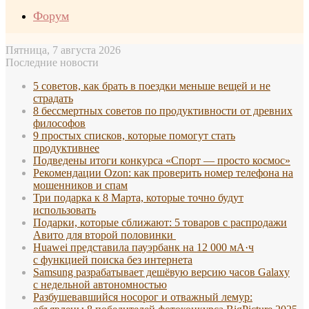
Форум
Пятница, 7 августа 2026
Последние новости
5 советов, как брать в поездки меньше вещей и не
страдать
8 бессмертных советов по продуктивности от древних
философов
9 простых списков, которые помогут стать
продуктивнее
Подведены итоги конкурса «Спорт — просто космос»
Рекомендации Ozon: как проверить номер телефона на
мошенников и спам
Три подарка к 8 Марта, которые точно будут
использовать
Подарки, которые сближают: 5 товаров с распродажи
Авито для второй половинки
Huawei представила пауэрбанк на 12 000 мА·ч
с функцией поиска без интернета
Samsung разрабатывает дешёвую версию часов Galaxy
с недельной автономностью
Разбушевавшийся носорог и отважный лемур: