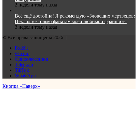
2 недели тому назад
Всё ещё достойна! Я рекомендую «Зловещих мертвецов:
Пекло» не только фанатам моей любимой франшизы
3 недели тому назад
© Все права защищены 2026 |
Reddit
vk.com
Одноклассники
Telegram
TikTok
WhatsApp
Кнопка «Наверх»