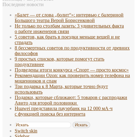
Последние новости
«Балет — от слова „болит“»: интервью с балериной
Большого театра Верой Борисенковой
Не только по столбам лазить: 3 удивительных факта
о работе инженеров связи
5 советов, как брать в поездки меньше вещей и не
страдать
8 бессмертных советов по продуктивности от древних
философов
9 простых списков, которые помогут стать
продуктивнее
Подведены итоги конкурса «Спорт — просто космос»
Рекомендации Ozon: как проверить номер телефона на
мошенников и спам
Три подарка к 8 Марта, которые точно будут
использовать
Подарки, которые сближают: 5 товаров с распродажи
Авито для второй половинки
Huawei представила пауэрбанк на 12 000 мА·ч
с функцией поиска без интернета
Искать
Switch skin
Sidebar