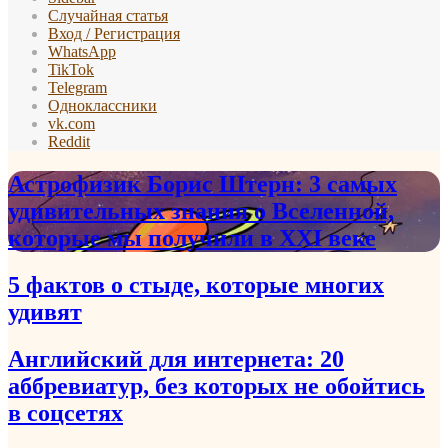
Случайная статья
Вход / Регистрация
WhatsApp
TikTok
Telegram
Одноклассники
vk.com
Reddit
Астрофизик Борис Штерн: 3 самых
удивительных знания о Вселенной,
которые мы получили в XXI веке
5 фактов о стыде, которые многих
удивят
Английский для интернета: 20
аббревиатур, без которых не обойтись
в соцсетях