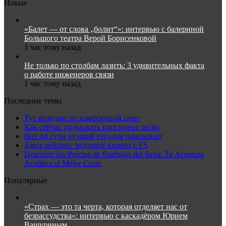
Новые
«Балет — от слова „болит“»: интервью с балериной
Большого театра Верой Борисенковой
1 час тому назад
Не только по столбам лазить: 3 удивительных факта
о работе инженеров связи
1 час тому назад
Последние темы
Тут колодки по комфортной цене
Как сейчас подыскать пансионат легко
Вот по сути лучший сегодня пансионат
Здесь рейтинг ведущих казино с FS
Descubre los Precios de Burbujas del Sella: Tu Aventura
Acuática al Mejor Coste
Популярные
«Страх — это та черта, которая отделяет нас от
безрассудства»: интервью с каскадёром Юрием
Вашуриным