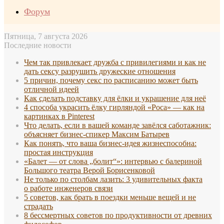
Форум
Пятница, 7 августа 2026
Последние новости
Чем так привлекает дружба с привилегиями и как не
дать сексу разрушить дружеские отношения
5 причин, почему секс по расписанию может быть
отличной идеей
Как сделать подставку для ёлки и украшение для неё
4 способа украсить ёлку гирляндой «Роса» — как на
картинках в Pinterest
Что делать, если в вашей команде завёлся саботажник:
объясняет бизнес-спикер Максим Батырев
Как понять, что ваша бизнес-идея жизнеспособна:
простая инструкция
«Балет — от слова „болит“»: интервью с балериной
Большого театра Верой Борисенковой
Не только по столбам лазить: 3 удивительных факта
о работе инженеров связи
5 советов, как брать в поездки меньше вещей и не
страдать
8 бессмертных советов по продуктивности от древних