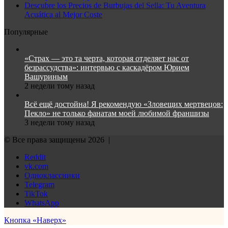
Descubre los Precios de Burbujas del Sella: Tu Aventura
Acuática al Mejor Coste
Популярные
«Страх — это та черта, которая отделяет нас от
безрассудства»: интервью с каскадёром Юрием
Вашуриным
2 недели тому назад
Всё ещё достойна! Я рекомендую «Зловещих мертвецов:
Пекло» не только фанатам моей любимой франшизы
3 недели тому назад
© Все права защищены 2026 |
Reddit
vk.com
Одноклассники
Telegram
TikTok
WhatsApp
Кнопка «Наверх»