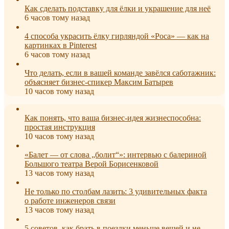
Как сделать подставку для ёлки и украшение для неё
6 часов тому назад
4 способа украсить ёлку гирляндой «Роса» — как на
картинках в Pinterest
6 часов тому назад
Что делать, если в вашей команде завёлся саботажник:
объясняет бизнес-спикер Максим Батырев
10 часов тому назад
Как понять, что ваша бизнес-идея жизнеспособна:
простая инструкция
10 часов тому назад
«Балет — от слова „болит“»: интервью с балериной
Большого театра Верой Борисенковой
13 часов тому назад
Не только по столбам лазить: 3 удивительных факта
о работе инженеров связи
13 часов тому назад
5 советов, как брать в поездки меньше вещей и не