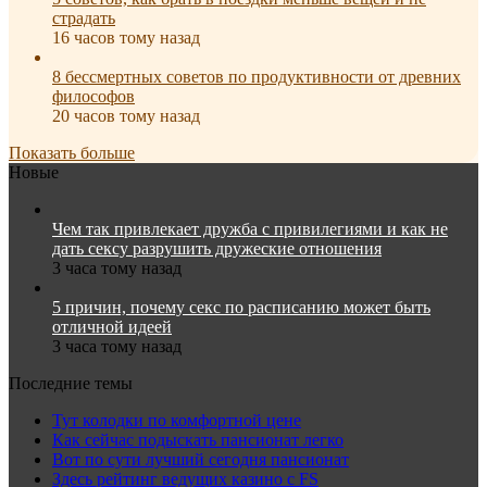
страдать
16 часов тому назад
8 бессмертных советов по продуктивности от древних
философов
20 часов тому назад
Показать больше
Новые
Чем так привлекает дружба с привилегиями и как не
дать сексу разрушить дружеские отношения
3 часа тому назад
5 причин, почему секс по расписанию может быть
отличной идеей
3 часа тому назад
Последние темы
Тут колодки по комфортной цене
Как сейчас подыскать пансионат легко
Вот по сути лучший сегодня пансионат
Здесь рейтинг ведущих казино с FS